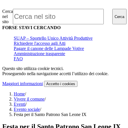
Cerca
nel
Cerca
sito
FORSE STAVI CERCANDO
SUAP – Sportello Unico Attività Produttive
Richiedere l'accesso agli Atti
Pagare il canone delle Lampade Votive
Amministrazione trasparente
FAQ
Questo sito utilizza cookie tecnici.
Proseguendo nella navigazione accetti l’utilizzo dei cookie.
Maggiori informazioni
Accetto
i cookies
Home
/
Vivere il comune
/
Eventi
/
Evento sociale
/
Festa per il Santo Patrono San Leone IX
Festa per il Santo Patrono San Leone IX