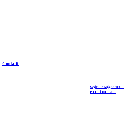
Contatti
segreteria@comun
e.colliano.sa.it