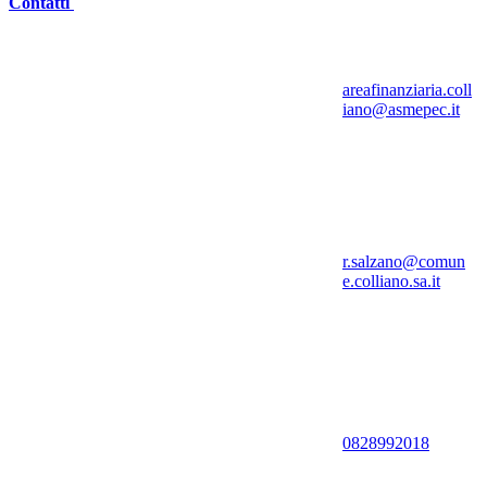
Contatti
areafinanziaria.coll
iano@asmepec.it
r.salzano@comun
e.colliano.sa.it
0828992018